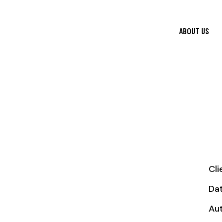
ABOUT US
Cli
Da
Au