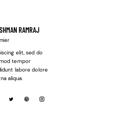
SHMAN RAMRAJ
mier
iscing elit, sed do
smod tempor
didunt labore dolore
a aliqua.