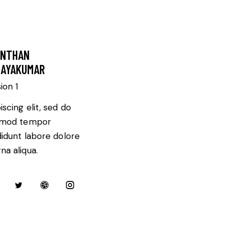
ANTHAN
AYAKUMAR
sion 1
iscing elit, sed do
smod tempor
didunt labore dolore
a aliqua.