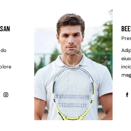
ASAN
BEE
Pre
 do
Adip
eiu
olore
inci
magn