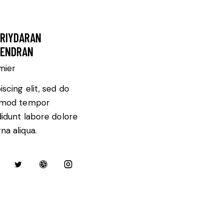
RIYDARAN
ENDRAN
mier
iscing elit, sed do
smod tempor
didunt labore dolore
a aliqua.