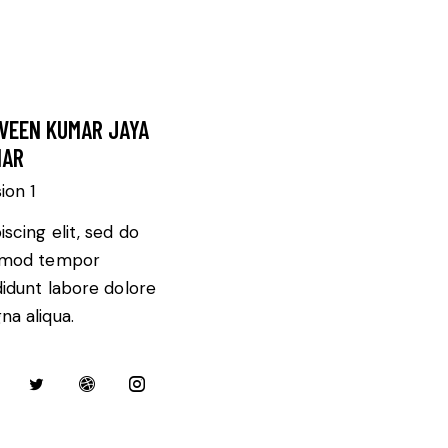
VEEN KUMAR JAYA
MAR
sion 1
iscing elit, sed do
smod tempor
didunt labore dolore
a aliqua.