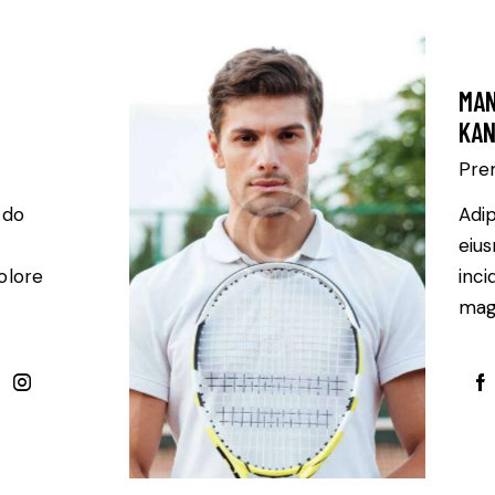
MAN
KAN
Pre
 do
Adip
eiu
olore
inci
magn