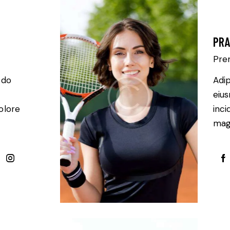
PRA
Pre
 do
Adip
eiu
olore
inci
magn