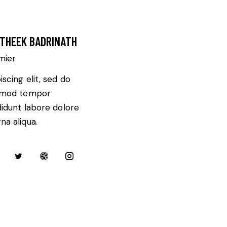
THEEK BADRINATH
mier
iscing elit, sed do
smod tempor
didunt labore dolore
a aliqua.