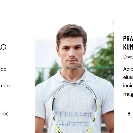
PRA
Â©
KU
Divi
 do
Adip
eiu
olore
inci
magn