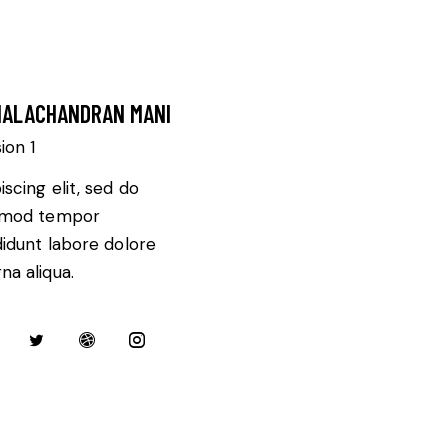
ALACHANDRAN MANI
sion 1
iscing elit, sed do
smod tempor
didunt labore dolore
a aliqua.