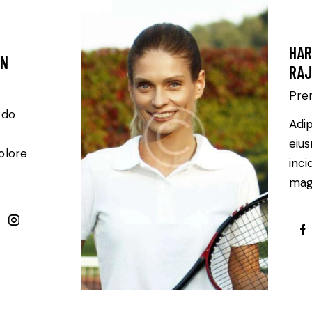
HAR
AN
RAJ
Pre
 do
Adip
eiu
olore
inci
magn