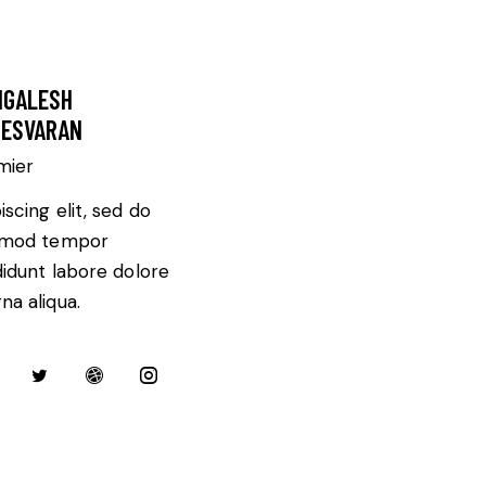
GALESH
ESVARAN
mier
iscing elit, sed do
smod tempor
didunt labore dolore
a aliqua.