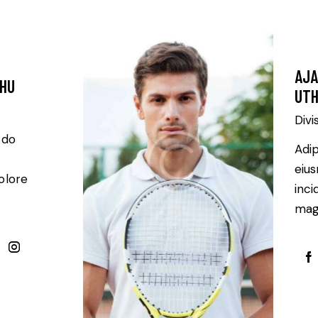
AJ
THU
UTH
Divi
 do
Adip
eiu
olore
inci
magn