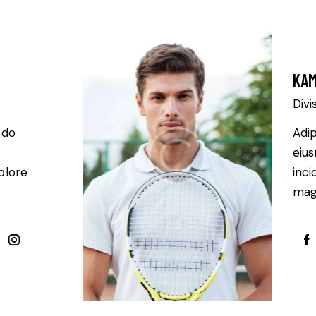
KAM
Divi
 do
Adip
eiu
olore
inci
magn